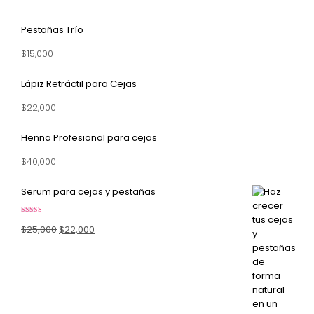
Pestañas Trío
$
15,000
Lápiz Retráctil para Cejas
$
22,000
Henna Profesional para cejas
$
40,000
Serum para cejas y pestañas
Valorado en
Original
Current
5.00
$
25,000
de 5
$
22,000
price
price
was:
is:
$25,000.
$22,000.