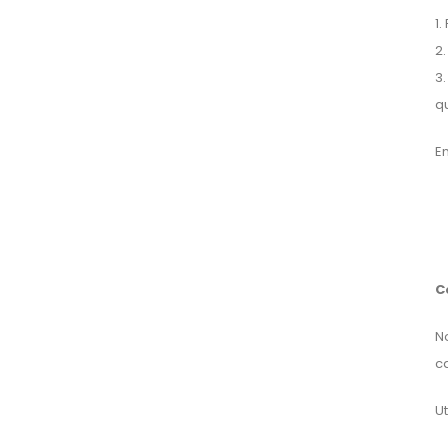
$230,000
1.
2
3.
q
En
C
N
ca
Ut