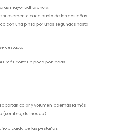
grarás mayor adherencia.
ire suavemente cada punto de las pestañas.
iendo con una pinza por unos segundos hasta
 se destaca:
les más cortas o poco pobladas.
a aportan color y volumen, además la más
ea (sombra, delineado).
año o caída de las pestañas.