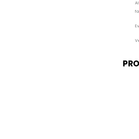
Al
f
Ev
V
PRO