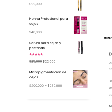
$
22,000
Henna Profesional para
cejas
$
40,000
DES
Serum para cejas y
pestañas
D
Valorado en
Original
Current
$
25,000
$
22,000
5.00
de 5
L
price
price
c
Micropigmentacion de
was:
is:
cejas
L
$25,000.
$22,000.
Price
$
200,000
–
$
230,000
ev
range:
ca
$200,000
through
M