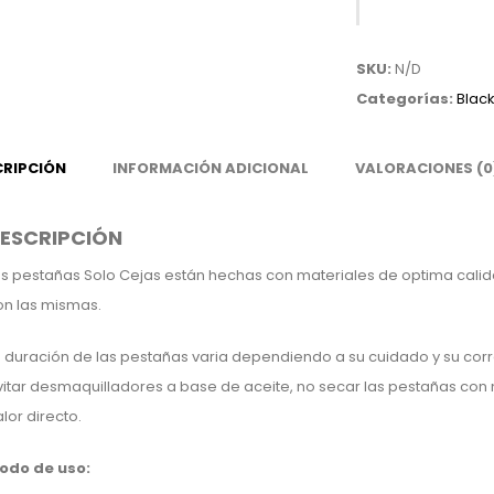
Trío
cantidad
SKU:
N/D
Categorías:
Black
CRIPCIÓN
INFORMACIÓN ADICIONAL
VALORACIONES (0
ESCRIPCIÓN
as pestañas Solo Cejas están hechas con materiales de optima calid
on las mismas.
a duración de las pestañas varia dependiendo a su cuidado y su corr
itar desmaquilladores a base de aceite, no secar las pestañas con n
lor directo.
odo de uso: