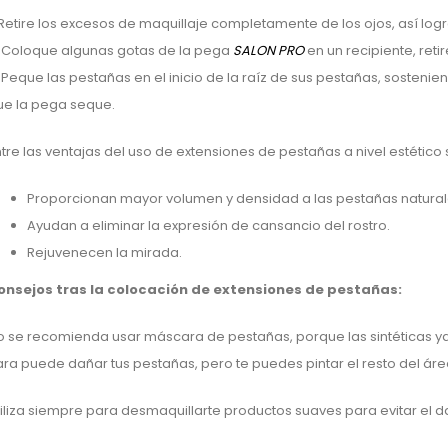
 Retire los excesos de maquillaje completamente de los ojos, así lo
. Coloque algunas gotas de la pega
SALON PRO
en un recipiente, ret
 Peque las pestañas en el inicio de la raíz de sus pestañas, sosten
ue la pega seque.
tre las ventajas del uso de extensiones de pestañas a nivel estético
Proporcionan mayor volumen y densidad a las pestañas natura
Ayudan a eliminar la expresión de cansancio del rostro.
Rejuvenecen la mirada.
onsejos tras la colocación de extensiones de pestañas:
o se recomienda usar máscara de pestañas, porque las sintéticas y
ra puede dañar tus pestañas, pero te puedes pintar el resto del ár
iliza siempre para desmaquillarte productos suaves para evitar el d