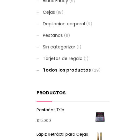
Black Friday
(9)
Cejas
(18)
Depilacion corporal
(9)
Pestañas
(11)
Sin categorizar
(1)
Tarjetas de regalo
(1)
Todos los productos
(29)
PRODUCTOS
Pestañas Trío
$
15,000
Lápiz Retráctil para Cejas