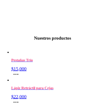
Nuestros productos
Pestañas Trío
$
15,000
Este
producto
tiene
múltiples
Lápiz Retráctil para Cejas
variantes.
Las
$
22,000
opciones
Este
se