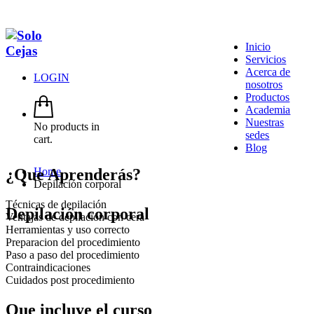
Inicio
Servicios
Acerca de
LOGIN
nosotros
Productos
Academia
Nuestras
No products in
sedes
cart.
Blog
¿Que Aprenderás?
Home
Depilación corporal
Técnicas de depilación
Depilación corporal
Ventajas de depilación con cera
Herramientas y uso correcto
Preparacion del procedimiento
Paso a paso del procedimiento
Contraindicaciones
Cuidados post procedimiento
Que incluye el curso